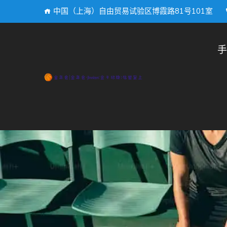
中国（上海）自由贸易试验区博霞路81号101室
手