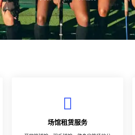
场馆租赁服务