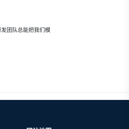
研发团队总能把我们模