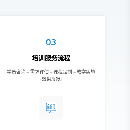
03
培训服务流程
学员咨询→需求评估→课程定制→教学实施
→效果反馈。