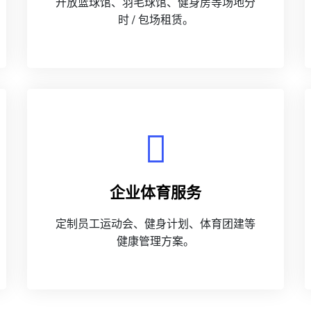
开放篮球馆、羽毛球馆、健身房等场地分
时 / 包场租赁。
企业体育服务
定制员工运动会、健身计划、体育团建等
健康管理方案。