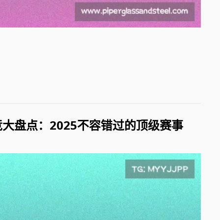
大盘点：2025不容错过的顶级赛事