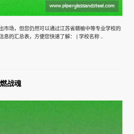
出市场，但您仍然可以通过江苏省赣榆中等专业学校的
汇总表，方便您快速了解： | 学校名称 ...
燃战魂