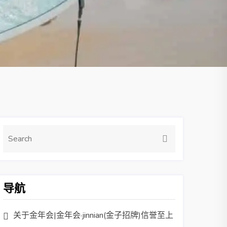
导航
关于金年会|金年会·jinnian(金子招牌)信誉至上