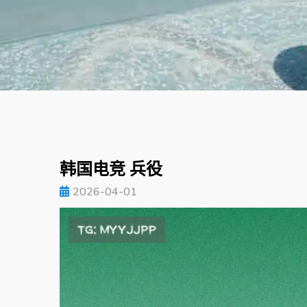
韩国电竞 兵役
2026-04-01