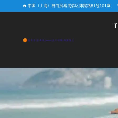
中国（上海）自由贸易试验区博霞路81号101室
手