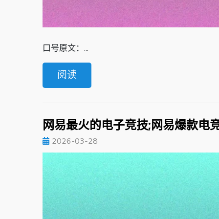
口号原文：...
阅读
网易最火的电子竞技;网易爆款电竞
2026-03-28