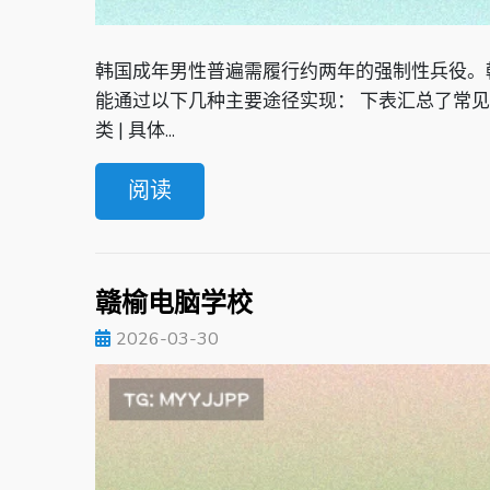
韩国成年男性普遍需履行约两年的强制性兵役。
能通过以下几种主要途径实现： 下表汇总了常见
类 | 具体...
阅读
赣榆电脑学校
2026-03-30