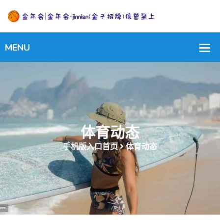
体育动态
手机版入口首页
体育动态