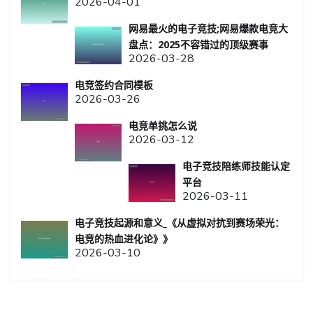
2026-04-01
网易最火的电子竞技;网易爆款电竞大
盘点：2025不容错过的顶级赛事
2026-03-28
电竞签约合同模板
2026-03-26
电竞单挑怎么说
2026-03-12
电子竞技陪练师技能认定
平台
2026-03-11
电子竞技起源和意义_《从虚拟对抗到赛场荣光：
电竞的热血进化论》》
2026-03-10